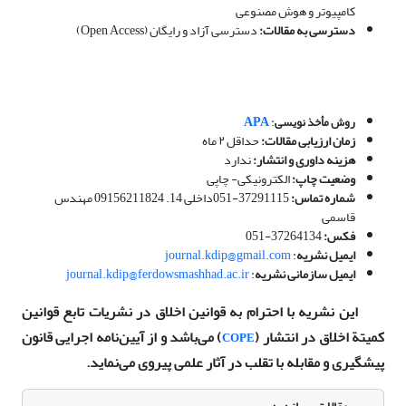
کامپیوتر و هوش مصنوعی
دسترسی به مقالات:
دسترسی آزاد و رایگان (Open Access)
APA
:
روش مأخذ نویسی
زمان ارزیابی مقالات:
حداقل ۲ ماه
هزینه داوری و انتشار:
ندارد
وضعیت چاپ:
الکترونیکی- چاپی
شماره تماس:
37291115-051داخلی 14. 09156211824 مهندس
قاسمی
فکس:
37264134-051
ایمیل نشریه
:
journal.kdip@gmail.com
ایمیل سازمانی نشریه
:
journal.kdip@ferdowsmashhad.ac.ir
این نشریه با احترام به قوانین اخلاق در نشریات تابع قوانین
کمیتة اخلاق در انتشار (
) می‌باشد و از آیین‌نامه اجرایی قانون
COPE
پیشگیری و مقابله با تقلب در آثار علمی پیروی می‌نماید.