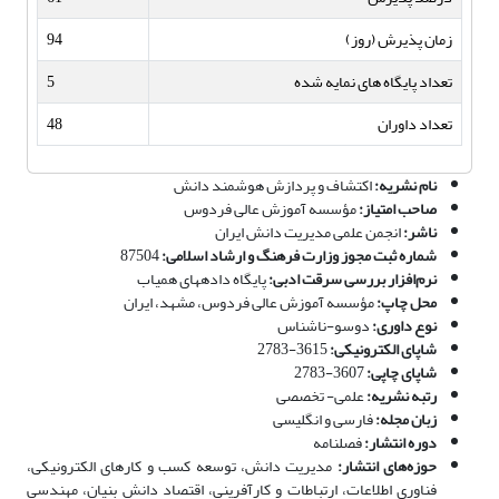
زمان پذیرش (روز)
94
تعداد پایگاه های نمایه شده
5
تعداد داوران
48
نام نشریه:
اکتشاف و پردازش هوشمند دانش
صاحب‌ امتیاز
:
مؤسسه آموزش عالی فردوس
ناشر:
انجمن علمی مدیریت دانش ایران
شماره ثبت مجوز وزارت فرهنگ و ارشاد اسلامی:
87504
نرم‌افزار بررسی سرقت ادبی:
پایگاه داده­های همیاب
محل چاپ:
مؤسسه آموزش عالی فردوس، مشهد، ایران
نوع داوری:
دوسو-ناشناس
شاپای الکترونیکی:
3615-2783
شاپای چاپی:
3607-2783
رتبه نشریه:
علمی- تخصصی
زبان مجله:
فارسی و انگلیسی
دوره انتشار:
فصلنامه
حوزه‌های انتشار:
مدیریت دانش، توسعه کسب و کارهای الکترونیکی،
فناوری اطلاعات، ارتباطات و کارآفرینی، اقتصاد دانش بنیان، مهندسی