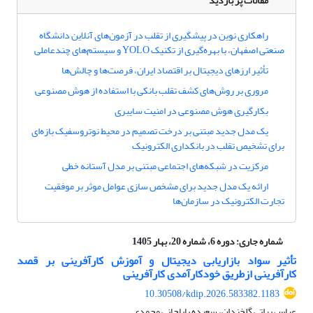
مقالات پر بازدید
راهکاری نوین در پیشگیری از تقلب در آزمون‌های آنلاین دانشگاه
صنعتی اصفهان، با بهره‌گیری از تکنیک YOLO و سیستم‌های چندعاملی
تأثیر ارزهای دیجیتال بر اقتصاد ایران، فرصت‌ها و چالش‌ها
مروری بر روش‌های کشف تقلب بانکی با استفاده از هوش مصنوعی
بکارگیری هوش مصنوعی در امنیت سایبری
یک مدل جدید مبتنی بر درخت تصمیم در محیط نوتروسفیک بازه‌ای
برای تشخیص تقلب در بانکداری الکترونیک
مرکزیت در شبکه‌های اجتماعی مبتنی بر مدل آستانه خطی
ارائه یک مدل جدید برای مشخص سازی عوامل موثر بر موفقیت
تجارت الکترونیک در سازمان‌ها
شماره جاری:
دوره 6، شماره 20، بهار 1405
تأثیر سواد بازاریابی دیجیتال و آموزش کارآفرینی بر قصد
کارآفرینی ازطریق خودکارآمدی کارآفرینی
10.30508/kdip.2026.583382.1183
عباس براتی گلخندان، سعیده باباجانی محمدی