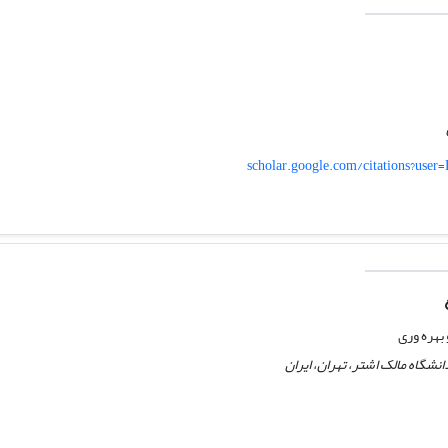
scholar.google.com/citations?us
هره وری
شگاه مالک اشتر، تهران، ایران