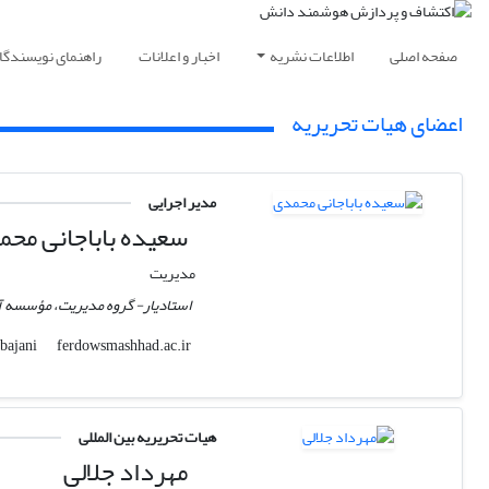
صفحه اصلی
اطلاعات نشریه
اخبار و اعلانات
راهنمای نویسندگا
اعضای هیات تحریریه
مدیر اجرایی
سعیده باباجانی مح
مدیریت
استادیار- گروه مدیریت، مؤسسه 
ferdowsmashhad.ac.ir
s.babajani
هیات تحریریه بین المللی
مهرداد جلالی