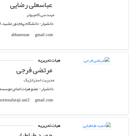
عباسعلی رضایی
مهندسی کامپیوتر
دانشیار- دانشگاه پیام نور مشهد، ا
gmail.com
abbasrezae
هیات تحریریه
مرتضی فرجی
مدیریت استراتژیک
دانشیار- عضو هیات امنای موسسه
gmail.com
mortezafaraji.uni3
هیات تحریریه
حمید طباطبایی