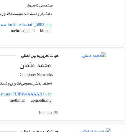
مهندسی کامپیوتر
دانشیار و دانشمند موسسه فناوری کارلسرو
ww.int.kit.edu/staff_5902.php
kit.edu
mehrdad.jalali
هیات تحریریه بین المللی
محمد عثمان
Computer Networks
استاد، بخش عمومی فناوری و شبکه،
ions?user=FUlP4v4AAAAJ&hl=en
upm.edu.my
mothman
h-index:
29
هیات تحریریه بین المللی