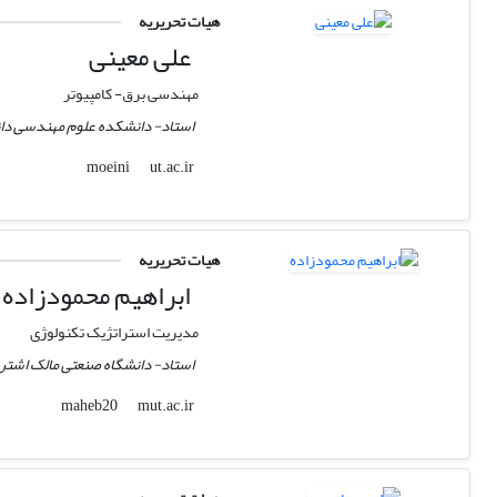
هیات تحریریه
علی معینی
مهندسی برق- کامپیوتر
استاد- دانشکده علوم مهندسی دانش
ut.ac.ir
moeini
هیات تحریریه
ابراهیم محمودزاده
مدیریت استراتژیک تکنولوژی
استاد- دانشگاه صنعتی مالک اشتر، 
mut.ac.ir
maheb20