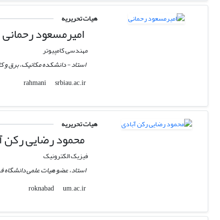
هیات تحریریه
امیرمسعود رحمانی
مهندسی کامپیوتر
استاد - دانشکده مکانیک، برق و کامپ
srbiau.ac.ir
rahmani
هیات تحریریه
محمود رضایی رکن آ
فیزیک الکترونیک
استاد، عضو هیات علمی دانشگاه 
um.ac.ir
roknabad