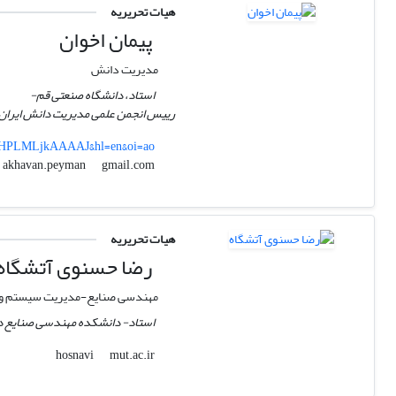
هیات تحریریه
پیمان اخوان
مدیریت دانش
استاد، دانشگاه صنعتی قم-
رییس انجمن علمی مدیریت دانش ایران
er=HPLMLjkAAAAJ&hl=en&oi=ao
gmail.com
akhavan.peyman
هیات تحریریه
رضا حسنوی آتشگاه
مهندسی صنایع-مدیریت سیستم و ب
استاد- دانشکده مهندسی صنایع دان
mut.ac.ir
hosnavi