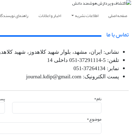
صفحه اصلی
اطلاعات نشریه
اخبار و اعلانات
راهنمای نویسندگا
تماس با ما
نشانی: ایران، مشهد، بلوار شهید کلاهدوز، شهید کلاهدوز 30، مؤسسه آموزش عالی فردوس، کد پستی: 915378
تلفن: 5-37291114-051 داخلی 14
نمابر: 37264134-051
پست الکترونیک: journal.kdip@gmail.com
نام *
پست
موضوع *