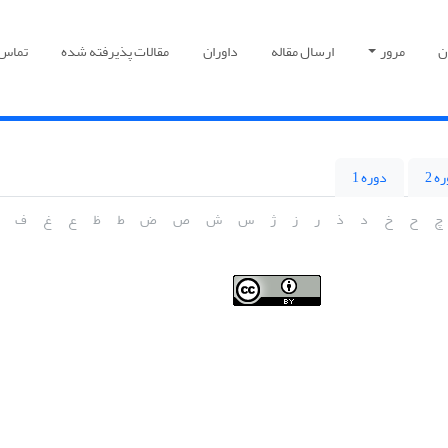
ن
مرور
ارسال مقاله
داوران
مقالات پذیرفته شده
تماس ب
ه 2
دوره 1
چ
ح
خ
د
ذ
ر
ز
ژ
س
ش
ص
ض
ط
ظ
ع
غ
ف