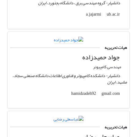
دانشیار- گروه مهندسی برق ، دانشگاه بجنورد، ایران
ub.ac.ir
a.jajarmi
هیات تحریریه
جواد حمیدزاده
مهندسی کامپیوتر
دانشیار- دانشکده کامپیوتر و فناوری اطلاعات دانشگاه صنعتی سجاد،
مشهد، ایران
gmail.com
hamidzadeh92
هیات تحریریه
عباسعلی رضایی