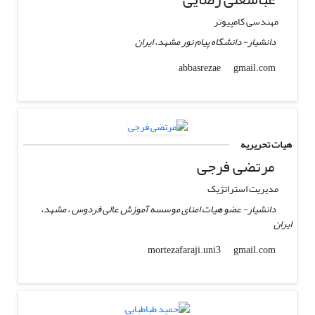
مهندسی کامپیوتر
دانشیار- دانشگاه پیام نور مشهد، ایران
gmail.com
abbasrezae
هیات تحریریه
مرتضی فرجی
مدیریت استراتژیک
دانشیار- عضو هیات امنای موسسه آموزش عالی فردوس ، مشهد،
ایران
gmail.com
mortezafaraji.uni3