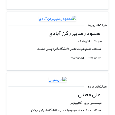
هیات تحریریه
محمود رضایی رکن آبادی
فیزیک الکترونیک
استاد، عضو هیات علمی دانشگاه فردوسی مشهد
um.ac.ir
roknabad
هیات تحریریه
علی معینی
مهندسی برق- کامپیوتر
استاد- دانشکده علوم مهندسی دانشگاه تهران، ایران