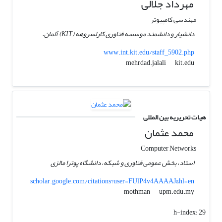
مهرداد جلالی
مهندسی کامپیوتر
دانشیار و دانشمند موسسه فناوری کارلسروهه (KIT) آلمان.
www.int.kit.edu/staff_5902.php
kit.edu
mehrdad.jalali
هیات تحریریه بین المللی
محمد عثمان
Computer Networks
استاد، بخش عمومی فناوری و شبکه، دانشگاه پوترا مالزی
scholar.google.com/citations?user=FUlP4v4AAAAJ&hl=en
upm.edu.my
mothman
h-index:
29