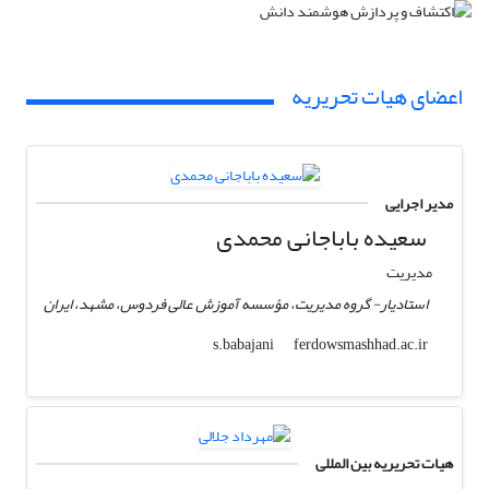
اعضای هیات تحریریه
مدیر اجرایی
سعیده باباجانی محمدی
مدیریت
استادیار- گروه مدیریت، مؤسسه آموزش عالی فردوس، مشهد، ایران
ferdowsmashhad.ac.ir
s.babajani
هیات تحریریه بین المللی