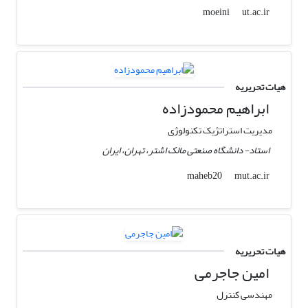
ut.ac.ir
moeini
هیات تحریریه
ابراهیم محمودزاده
مدیریت استراتژیک تکنولوژی
استاد- دانشگاه صنعتی مالک اشتر، تهران، ایران
mut.ac.ir
maheb20
هیات تحریریه
امین جاجرمی
مهندسی کنترل