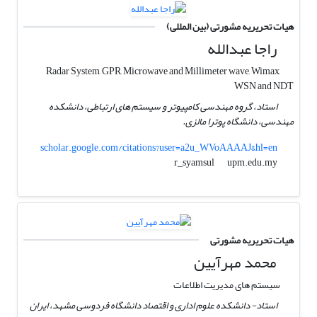
هیات تحریریه مشورتی (بین المللی)
راجا عبدالله
Radar System, GPR, Microwave and Millimeter wave, Wimax,
WSN and NDT
استاد، گروه مهندسی کامپیوتر و سیستم های ارتباطی، دانشکده
مهندسی، دانشگاه پوترا مالزی.
scholar.google.com/citations?user=a2u_WVoAAAAJ&hl=en
upm.edu.my
r_syamsul
هیات تحریریه مشورتی
محمد مهرآیین
سیستم های مدیریت اطلاعات
استاد- دانشکده علوم اداری و اقتصاد دانشگاه فردوسی مشهد، ایران