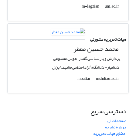
um.ac.ir
m-lagzian
هیات تحریریه مشورتی
محمد حسین معطر
پردازش و بازشناسی گفتار، هوش­ مصنوعی
دانشیار- دانشگاه آزاد اسلامی مشهد، ایران
mshdiau.ac.ir
moattar
دسترسی سریع
صفحه اصلی
درباره نشریه
اعضای هیات تحریریه