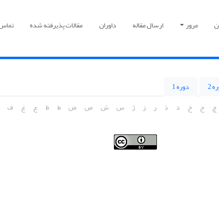
ن
مرور
ارسال مقاله
داوران
مقالات پذیرفته شده
تماس ب
ه 2
دوره 1
چ
ح
خ
د
ذ
ر
ز
ژ
س
ش
ص
ض
ط
ظ
ع
غ
ف