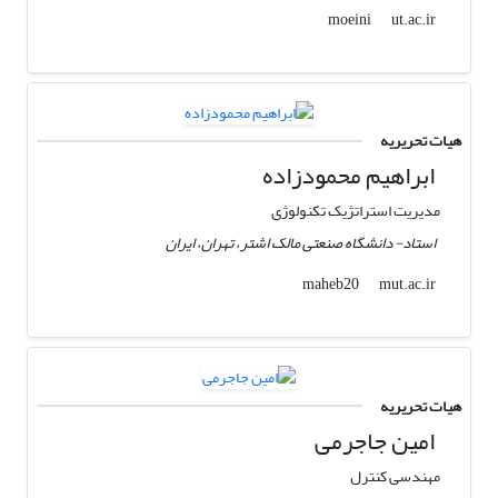
ut.ac.ir
moeini
هیات تحریریه
ابراهیم محمودزاده
مدیریت استراتژیک تکنولوژی
استاد- دانشگاه صنعتی مالک اشتر، تهران، ایران
mut.ac.ir
maheb20
هیات تحریریه
امین جاجرمی
مهندسی کنترل