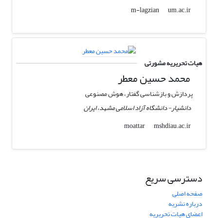
um.ac.ir
m-lagzian
هیات تحریریه مشورتی
محمد حسین معطر
پردازش و بازشناسی گفتار، هوش­ مصنوعی
دانشیار- دانشگاه آزاد اسلامی مشهد، ایران
mshdiau.ac.ir
moattar
دسترسی سریع
صفحه اصلی
درباره نشریه
اعضای هیات تحریریه