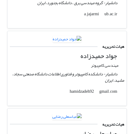
دانشیار- گروه مهندسی برق ، دانشگاه بجنورد، ایران
ub.ac.ir
a.jajarmi
هیات تحریریه
جواد حمیدزاده
مهندسی کامپیوتر
دانشیار- دانشکده کامپیوتر و فناوری اطلاعات دانشگاه صنعتی سجاد،
مشهد، ایران
gmail.com
hamidzadeh92
هیات تحریریه
عباسعلی رضایی