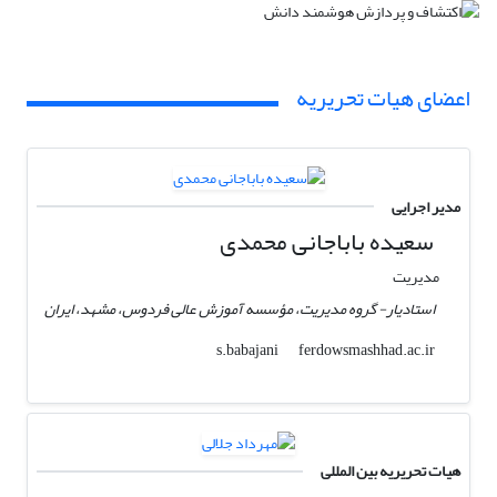
اعضای هیات تحریریه
مدیر اجرایی
سعیده باباجانی محمدی
مدیریت
استادیار- گروه مدیریت، مؤسسه آموزش عالی فردوس، مشهد، ایران
ferdowsmashhad.ac.ir
s.babajani
هیات تحریریه بین المللی