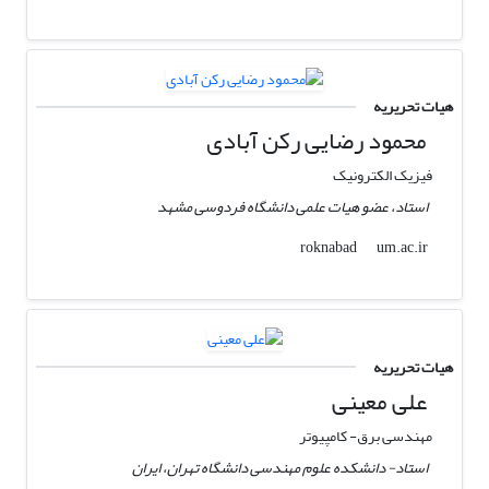
هیات تحریریه
محمود رضایی رکن آبادی
فیزیک الکترونیک
استاد، عضو هیات علمی دانشگاه فردوسی مشهد
um.ac.ir
roknabad
هیات تحریریه
علی معینی
مهندسی برق- کامپیوتر
استاد- دانشکده علوم مهندسی دانشگاه تهران، ایران