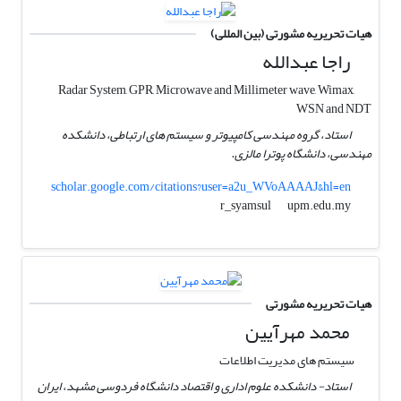
هیات تحریریه مشورتی (بین المللی)
راجا عبدالله
Radar System, GPR, Microwave and Millimeter wave, Wimax,
WSN and NDT
استاد، گروه مهندسی کامپیوتر و سیستم های ارتباطی، دانشکده
مهندسی، دانشگاه پوترا مالزی.
scholar.google.com/citations?user=a2u_WVoAAAAJ&hl=en
upm.edu.my
r_syamsul
هیات تحریریه مشورتی
محمد مهرآیین
سیستم های مدیریت اطلاعات
استاد- دانشکده علوم اداری و اقتصاد دانشگاه فردوسی مشهد، ایران