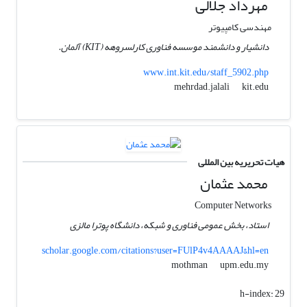
مهرداد جلالی
مهندسی کامپیوتر
دانشیار و دانشمند موسسه فناوری کارلسروهه (KIT) آلمان.
www.int.kit.edu/staff_5902.php
kit.edu
mehrdad.jalali
هیات تحریریه بین المللی
محمد عثمان
Computer Networks
استاد، بخش عمومی فناوری و شبکه، دانشگاه پوترا مالزی
scholar.google.com/citations?user=FUlP4v4AAAAJ&hl=en
upm.edu.my
mothman
h-index:
29