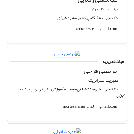
مهندسی کامپیوتر
دانشیار- دانشگاه پیام نور مشهد، ایران
gmail.com
abbasrezae
هیات تحریریه
مرتضی فرجی
مدیریت استراتژیک
دانشیار- عضو هیات امنای موسسه آموزش عالی فردوس ، مشهد،
ایران
gmail.com
mortezafaraji.uni3