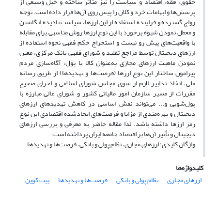
حقوق، فقه، اقتصاد و سیاست را نیز متأثر ساخته و خیل وسیعی از
پرسش‌ها و ابهامات خرد و کلان را پیش روی آن‌ها قرار داده است. توجه
رواج گسترده و فزاینده استفاده از این ارزها، سیاست نادیده انگاشتن
و معطل نمودن شیوه برخورد با این نوع ارزها روش مناسبی برای مقابله
با واقعیت‌های پیش رو نیست و استخراج حکم فقهی نحوه استفاده از
ارزهای دیجیتال توسط مراجع تقلید و شورای فقهی بانک مرکزی، معین
نمودن ماهیت ارزهای مجازی به‌عنوان کالا یا پول، آگاه‌سازی مردم
پیرامون ساختار این نوع ارزها (فرصت‌ها و تهدیدها) از طریق رسانه
ملی، اتخاذ تدابیر لازم از سوی مجلس شورای اسلامی و اجرای صحیح
مقررات از مسیر سازمان امور مالیاتی کشور و شورای عالی مبارزه با
پول‌شویی و... می‌تواند نقش اساسی در کاهش تهدیدهای ارزهای
دیجیتال و بهره‌مندی از مزایا و فرصت‌های ایجادشده اقتصادی این نوع
رمز ارزها داشته باشد. لذا مقاله حاضر به معرفی و بررسی ارزهای
دیجیتال و تأثیر آن‌ها بر اقتصاد جامعه ایران پرداخته است.
واژگان کلیدی: ارزهای مجازی، نظام پولی و بانکی، فرصت‌ها و تهدیدها
کلیدواژه‌ها
ارزهای مجازی
نظام پولی و بانکی
فرصت‌ها و تهدیدها
بیت کوین