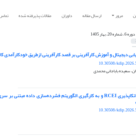
ن
مرور
ارسال مقاله
داوران
مقالات پذیرفته شده
تماس ب
دوره 6، شماره 20، بهار 1405
ریابی دیجیتال و آموزش کارآفرینی بر قصد کارآفرینی ازطریق خودکارآمدی کا
10.30508/kdip.2026.
ن، سعیده باباجانی محمدی
طراحی شاخص اتکاپذیری RCEI و به‌ کارگیری الگوریتم فشرده‌سازی د
10.30508/kdip.2026.