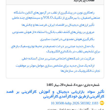
مقالات پر بازدید
راهکاری نوین در پیشگیری از تقلب در آزمون‌های آنلاین دانشگاه
صنعتی اصفهان، با بهره‌گیری از تکنیک YOLO و سیستم‌های چندعاملی
تأثیر ارزهای دیجیتال بر اقتصاد ایران، فرصت‌ها و چالش‌ها
مروری بر روش‌های کشف تقلب بانکی با استفاده از هوش مصنوعی
بکارگیری هوش مصنوعی در امنیت سایبری
یک مدل جدید مبتنی بر درخت تصمیم در محیط نوتروسفیک بازه‌ای
برای تشخیص تقلب در بانکداری الکترونیک
مرکزیت در شبکه‌های اجتماعی مبتنی بر مدل آستانه خطی
ارائه یک مدل جدید برای مشخص سازی عوامل موثر بر موفقیت
تجارت الکترونیک در سازمان‌ها
شماره جاری:
دوره 6، شماره 20، بهار 1405
تأثیر سواد بازاریابی دیجیتال و آموزش کارآفرینی بر قصد
کارآفرینی ازطریق خودکارآمدی کارآفرینی
10.30508/kdip.2026.583382.1183
عباس براتی گلخندان، سعیده باباجانی محمدی