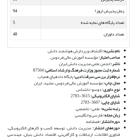
زمان پذیرش (روز)
94
تعداد پایگاه های نمایه شده
5
تعداد داوران
48
نام نشریه:
اکتشاف و پردازش هوشمند دانش
صاحب‌ امتیاز
:
مؤسسه آموزش عالی فردوس
ناشر:
انجمن علمی مدیریت دانش ایران
شماره ثبت مجوز وزارت فرهنگ و ارشاد اسلامی:
87504
نرم‌افزار بررسی سرقت ادبی:
پایگاه داده­های همیاب
محل چاپ:
مؤسسه آموزش عالی فردوس، مشهد، ایران
نوع داوری:
دوسو-ناشناس
شاپای الکترونیکی:
3615-2783
شاپای چاپی:
3607-2783
رتبه نشریه:
علمی- تخصصی
زبان مجله:
فارسی و انگلیسی
دوره انتشار:
فصلنامه
حوزه‌های انتشار:
مدیریت دانش، توسعه کسب و کارهای الکترونیکی،
فناوری اطلاعات، ارتباطات و کارآفرینی، اقتصاد دانش بنیان، مهندسی