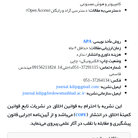
کامپیوتر و هوش مصنوعی
دسترسی به مقالات:
دسترسی آزاد و رایگان (Open Access)
APA
:
روش مأخذ نویسی
زمان ارزیابی مقالات:
حداقل ۲ ماه
هزینه داوری و انتشار:
ندارد
وضعیت چاپ:
الکترونیکی- چاپی
شماره تماس:
37291115-051داخلی 14. 09156211824 مهندس
قاسمی
فکس:
37264134-051
ایمیل نشریه
:
journal.kdip@gmail.com
ایمیل سازمانی نشریه
:
journal.kdip@ferdowsmashhad.ac.ir
این نشریه با احترام به قوانین اخلاق در نشریات تابع قوانین
کمیتة اخلاق در انتشار (
) می‌باشد و از آیین‌نامه اجرایی قانون
COPE
پیشگیری و مقابله با تقلب در آثار علمی پیروی می‌نماید.