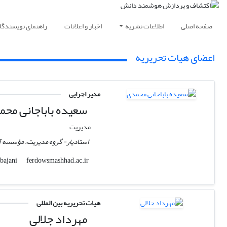
صفحه اصلی
اطلاعات نشریه
اخبار و اعلانات
راهنمای نویسندگا
اعضای هیات تحریریه
مدیر اجرایی
سعیده باباجانی مح
مدیریت
استادیار- گروه مدیریت، مؤسسه 
ferdowsmashhad.ac.ir
s.babajani
هیات تحریریه بین المللی
مهرداد جلالی