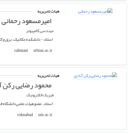
هیات تحریریه
امیرمسعود رحمانی
مهندسی کامپیوتر
استاد - دانشکده مکانیک، برق و کامپ
srbiau.ac.ir
rahmani
هیات تحریریه
محمود رضایی رکن آ
فیزیک الکترونیک
استاد، عضو هیات علمی دانشگاه 
um.ac.ir
roknabad