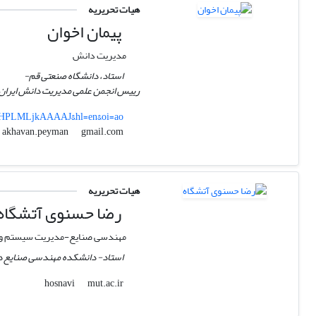
هیات تحریریه
پیمان اخوان
مدیریت دانش
استاد، دانشگاه صنعتی قم-
رییس انجمن علمی مدیریت دانش ایران
er=HPLMLjkAAAAJ&hl=en&oi=ao
gmail.com
akhavan.peyman
هیات تحریریه
رضا حسنوی آتشگاه
مهندسی صنایع-مدیریت سیستم و ب
استاد- دانشکده مهندسی صنایع دان
mut.ac.ir
hosnavi