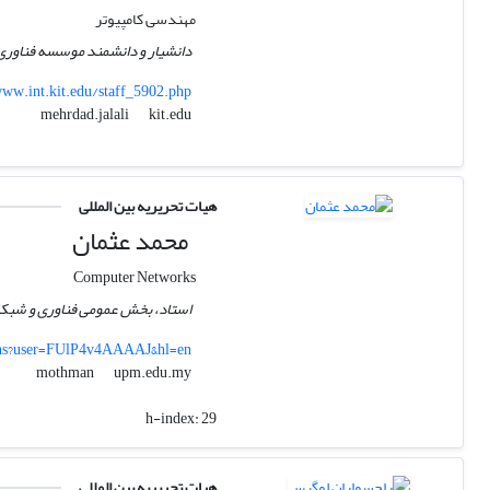
مهندسی کامپیوتر
دانشیار و دانشمند موسسه فناوری کارلسرو
ww.int.kit.edu/staff_5902.php
kit.edu
mehrdad.jalali
هیات تحریریه بین المللی
محمد عثمان
Computer Networks
استاد، بخش عمومی فناوری و شبکه،
ions?user=FUlP4v4AAAAJ&hl=en
upm.edu.my
mothman
h-index:
29
هیات تحریریه بین المللی