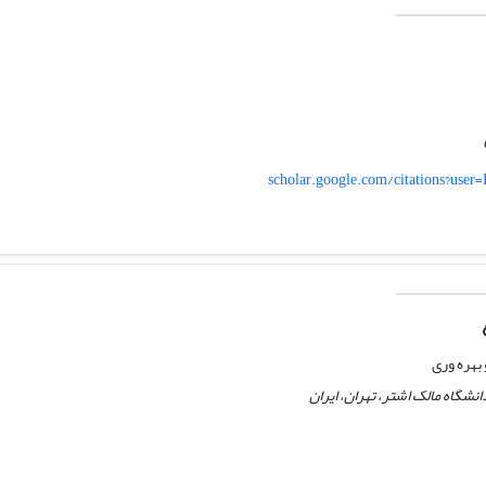
scholar.google.com/citations?us
هره وری
شگاه مالک اشتر، تهران، ایران