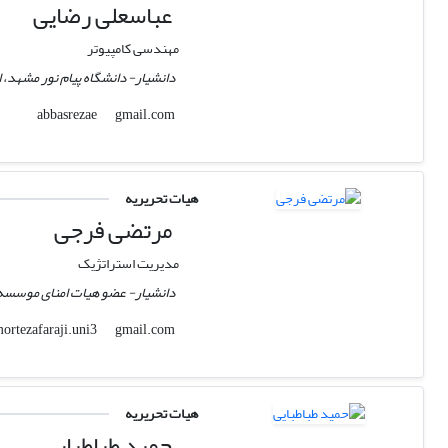
عباسعلی رضایی
مهندسی کامپیوتر
دانشیار- دانشگاه پیام نور مشهد، ا
gmail.com
abbasrezae
هیات تحریریه
مرتضی فرجی
مدیریت استراتژیک
دانشیار- عضو هیات امنای موسسه
gmail.com
mortezafaraji.uni3
هیات تحریریه
حمید طباطبایی