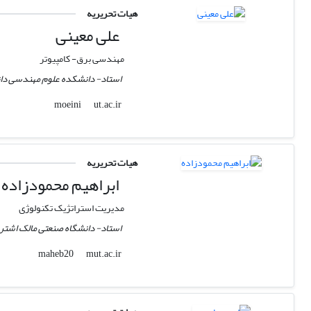
هیات تحریریه
علی معینی
مهندسی برق- کامپیوتر
استاد- دانشکده علوم مهندسی دانش
ut.ac.ir
moeini
هیات تحریریه
ابراهیم محمودزاده
مدیریت استراتژیک تکنولوژی
استاد- دانشگاه صنعتی مالک اشتر، 
mut.ac.ir
maheb20