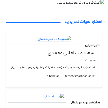
اعضای هیات تحریریه
مدیر اجرایی
سعیده باباجانی محمدی
مدیریت
استادیار- گروه مدیریت، مؤسسه آموزش عالی فردوس، مشهد، ایران
ferdowsmashhad.ac.ir
s.babajani
هیات تحریریه بین المللی