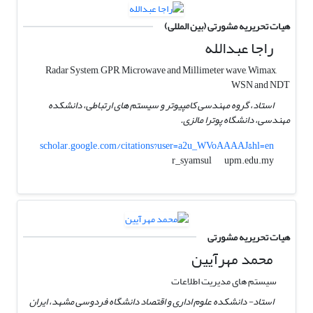
هیات تحریریه مشورتی (بین المللی)
راجا عبدالله
Radar System, GPR, Microwave and Millimeter wave, Wimax,
WSN and NDT
استاد، گروه مهندسی کامپیوتر و سیستم های ارتباطی، دانشکده
مهندسی، دانشگاه پوترا مالزی.
scholar.google.com/citations?user=a2u_WVoAAAAJ&hl=en
upm.edu.my
r_syamsul
هیات تحریریه مشورتی
محمد مهرآیین
سیستم های مدیریت اطلاعات
استاد- دانشکده علوم اداری و اقتصاد دانشگاه فردوسی مشهد، ایران