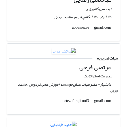
مهندسی کامپیوتر
دانشیار- دانشگاه پیام نور مشهد، ایران
gmail.com
abbasrezae
هیات تحریریه
مرتضی فرجی
مدیریت استراتژیک
دانشیار- عضو هیات امنای موسسه آموزش عالی فردوس ، مشهد،
ایران
gmail.com
mortezafaraji.uni3