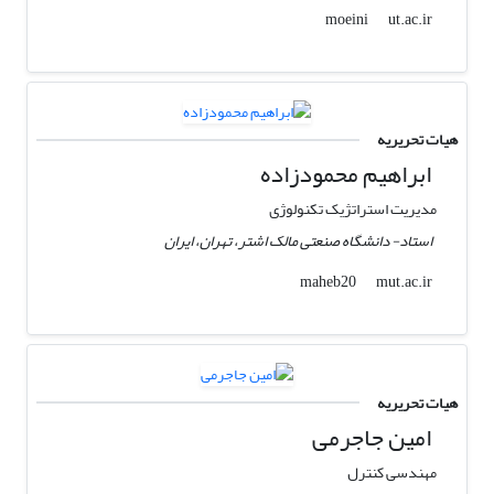
ut.ac.ir
moeini
هیات تحریریه
ابراهیم محمودزاده
مدیریت استراتژیک تکنولوژی
استاد- دانشگاه صنعتی مالک اشتر، تهران، ایران
mut.ac.ir
maheb20
هیات تحریریه
امین جاجرمی
مهندسی کنترل