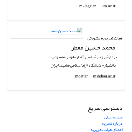
um.ac.ir
m-lagzian
هیات تحریریه مشورتی
محمد حسین معطر
پردازش و بازشناسی گفتار، هوش­ مصنوعی
دانشیار- دانشگاه آزاد اسلامی مشهد، ایران
mshdiau.ac.ir
moattar
دسترسی سریع
صفحه اصلی
درباره نشریه
اعضای هیات تحریریه