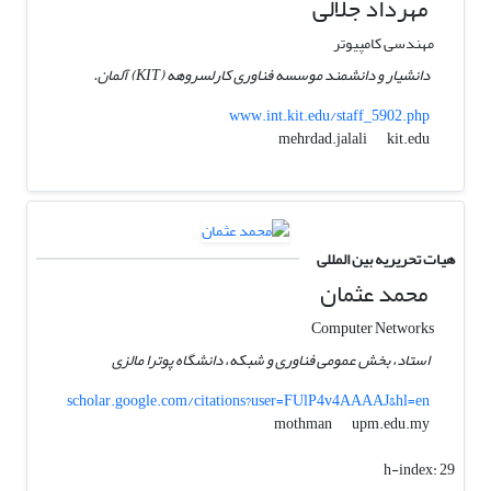
مهرداد جلالی
مهندسی کامپیوتر
دانشیار و دانشمند موسسه فناوری کارلسروهه (KIT) آلمان.
www.int.kit.edu/staff_5902.php
kit.edu
mehrdad.jalali
هیات تحریریه بین المللی
محمد عثمان
Computer Networks
استاد، بخش عمومی فناوری و شبکه، دانشگاه پوترا مالزی
scholar.google.com/citations?user=FUlP4v4AAAAJ&hl=en
upm.edu.my
mothman
h-index:
29