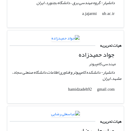
دانشیار- گروه مهندسی برق ، دانشگاه بجنورد، ایران
ub.ac.ir
a.jajarmi
هیات تحریریه
جواد حمیدزاده
مهندسی کامپیوتر
دانشیار- دانشکده کامپیوتر و فناوری اطلاعات دانشگاه صنعتی سجاد،
مشهد، ایران
gmail.com
hamidzadeh92
هیات تحریریه
عباسعلی رضایی