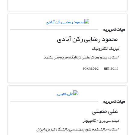
هیات تحریریه
محمود رضایی رکن آبادی
فیزیک الکترونیک
استاد، عضو هیات علمی دانشگاه فردوسی مشهد
um.ac.ir
roknabad
هیات تحریریه
علی معینی
مهندسی برق- کامپیوتر
استاد- دانشکده علوم مهندسی دانشگاه تهران، ایران