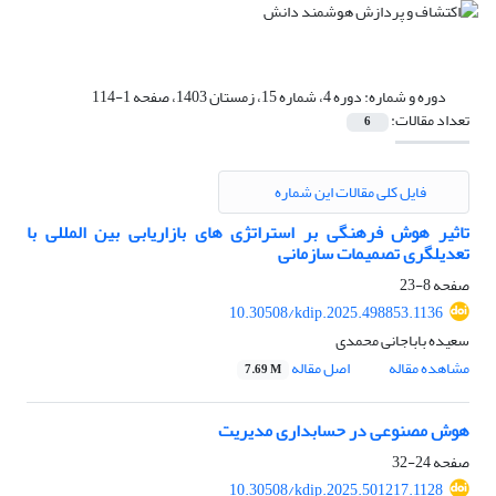
دوره و شماره:
دوره 4، شماره 15، زمستان 1403، صفحه 1-114
تعداد مقالات:
6
فایل کلی مقالات این شماره
تاثیر هوش فرهنگی بر استراتژی های بازاریابی بین المللی با
تعدیلگری تصمیمات سازمانی
صفحه
8-23
10.30508/kdip.2025.498853.1136
سعیده باباجانی محمدی
مشاهده مقاله
اصل مقاله
7.69 M
هوش مصنوعی در حسابداری مدیریت
صفحه
24-32
10.30508/kdip.2025.501217.1128