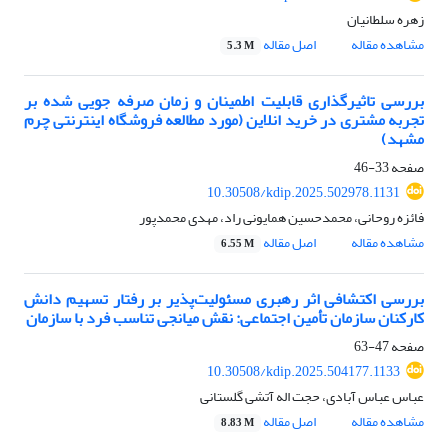
زهره سلطانیان
مشاهده مقاله
اصل مقاله
5.3 M
بررسی تاثیرگذاری قابلیت اطمینان و زمان صرفه جویی شده بر
تجربه مشتری در خرید انلاین (مورد مطالعه فروشگاه اینترنتی چرم
مشهد)
صفحه
33-46
10.30508/kdip.2025.502978.1131
فائزه روحانی، محمدحسین همایونی راد، مهدی محمدپور
مشاهده مقاله
اصل مقاله
6.55 M
بررسی اکتشافی اثر رهبری مسئولیت‌پذیر بر رفتار تسهیم دانش
کارکنان سازمان تأمین اجتماعی: نقش میانجی تناسب فرد با سازمان
صفحه
47-63
10.30508/kdip.2025.504177.1133
عباس عباس آبادی، حجت اله آتشی گلستانی
مشاهده مقاله
اصل مقاله
8.83 M