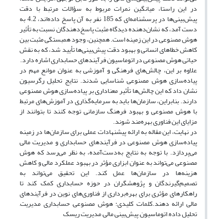
در این راستا، میانگین نمرات مربوط به سؤالات مرتبط با دقت
پیش‌بینی‌ها در پرسشنامه‌ای که 185 نفر به آن پاسخ داده‌اند، 4.2 به
دست آمد، که نشان‌دهنده دیدگاه مثبت پاسخ‌دهندگان نسبت به تأثیر
هوش مصنوعی در این زمینه است. همچنین، وجود همبستگی مثبت بین
کاهش خطاهای انسانی و بهبود دقت پیش‌بینی‌ها تأیید شد، که به نقش
حیاتی هوش مصنوعی در اتوماسیون فرآیندهای حسابداری اشاره دارد.
علاوه بر این، چالش‌های فرهنگی و آموزشی به عنوان موانع مهم در
پیاده‌سازی هوش مصنوعی شناسایی شدند. نتایج تحلیل رگرسیون
نشان داد که این چالش‌ها تأثیر معناداری بر پیاده‌سازی هوش مصنوعی
دارند. بنابراین، سازمان‌ها باید به سرمایه‌گذاری در آموزش‌های مرتبط
با هوش مصنوعی و بهبود فرهنگ سازمانی توجه کنند تا بتوانند از
مزایای این فناوری بهره‌مند شوند.
در نهایت، این مقاله به ارائه پیشنهادات عملی برای سازمان‌ها در زمینه
پیاده‌سازی هوش مصنوعی در فرآیندهای حسابداری و مدیریت مالی
می‌پردازد. با توجه به نتایج به‌دست‌آمده، به نظر می‌رسد که هوش
مصنوعی می‌تواند به عنوان ابزاری مؤثر در بهبود عملکرد مالی و کاهش
هزینه‌ها در سازمان‌ها عمل کند. این تحقیق می‌تواند به
تصمیم‌گیرندگان و پژوهشگران در حوزه حسابداری کمک کند تا
راهکارهای مؤثری برای بهره‌برداری از فناوری‌های نوین در فرآیندهای
مالی ارائه دهند.کلمات کلیدی: هوش مصنوعی, حسابداری مدیریت,
تحلیل داده, اتوماسیون, پیش‌بینی مالی, مدیریت ریسک