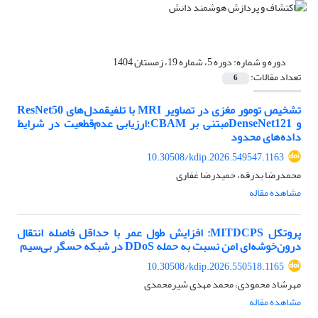
دوره و شماره:
دوره 5، شماره 19، زمستان 1404
تعداد مقالات:
6
تشخیص تومور مغزی در تصاویر MRI با تلفیقمدل‌های ResNet50
و DenseNet121مبتنی بر CBAM؛ارزیابی عدم‌قطعیت در شرایط
داده‌های محدود
10.30508/kdip.2026.549547.1163
محمدرضا بدرقه، حمیدرضا غفاری
مشاهده مقاله
پروتکل MITDCPS: افزایش طول عمر با حداقل فاصله انتقال
درون‌خوشه‌ای امن نسبت به حمله DDoS در شبکه حسگر بی‌سیم
10.30508/kdip.2026.550518.1165
مهرشاد محمودی، محمد مهدی شیرمحمدی
مشاهده مقاله