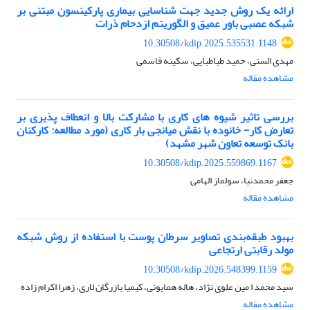
ارائه یک روش جدید جهت شناسایی بیماری پارکینسون مبتنی بر
شبکه عصبی باور عمیق و الگوریتم ازدحام ذرات
10.30508/kdip.2025.535531.1148
مهدی الستی، حمید طباطبایی، سکینه قاسمی
مشاهده مقاله
بررسی تاثیر شیوه های کاری با مشارکت بالا و انعطاف پذیری بر
تعارض کار- خانوده با نقش میانجی بار کاری (مورد مطالعه: کارکنان
بانک توسعه تعاون شهر مشهد)
10.30508/kdip.2025.559869.1167
جعفر محمدنیا، سولماز الهامی
مشاهده مقاله
بهبود طبقه‌بندی تصاویر سرطان پوست با استفاده از روش شبکه
مولد رقابتی ارتجاعی
10.30508/kdip.2026.548399.1159
سید محمد ا مین علوی نژاد، هاله همایونی، کیمیا بازرگان لاری، زهرا اکرام زاده
مشاهده مقاله