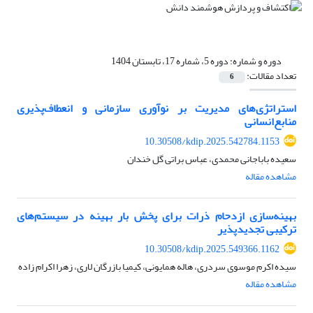
دوره و شماره:
دوره 5، شماره 17، تابستان 1404
تعداد مقالات:
6
استراتژی‌های مدیریت بر نوآوری سازمانی و انعطاف‌پذیری
منابع‌انسانی
10.30508/kdip.2025.542784.1153
سعیده باباجانی محمدی، عباس براتی گل خندان
مشاهده مقاله
بهینه‌سازی ازدحام ذرات برای پخش بار بهینه در سیستم‌های
ترکیبی تجدیدپذیر
10.30508/kdip.2025.549366.1162
سیده اکرم موسوی سردری، هاله همایونی، کیمیا بازرگان لاری، زهرا اکرام زاده
مشاهده مقاله