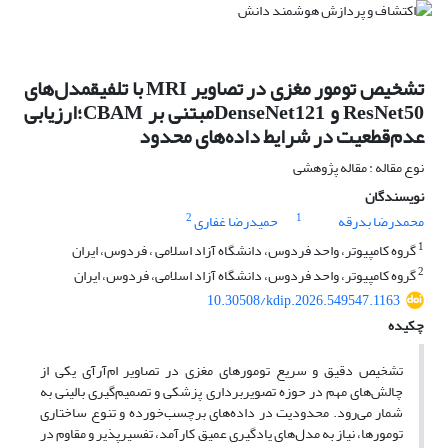
تشخیص تومور مغزی در تصاویر MRI با تلفیقمدل‌های
ResNet50 و DenseNet121مبتنی بر CBAM؛ارزیابی
عدم‌قطعیت در شرایط داده‌های محدود
نوع مقاله : مقاله پژوهشی
نویسندگان
2
1
محمدرضا بدرقه
حمیدرضا غفاری
1
گروه کامپیوتر، واحد فردوس، دانشگاه آزاد اسلامی ، فردوس، ایران
2
گروه کامپیوتر، واحد فردوس، دانشگاه آزاد اسلامی، فردوس، ایران
10.30508/kdip.2026.549547.1163
چکیده
تشخیص دقیق و سریع تومورهای مغزی در تصاویر ام‌آرآی یکی از
چالش‌های مهم در حوزه تصویربرداری پزشکی و تصمیم‌گیری بالینی به
شمار می‌رود. محدودیت در داده‌های برچسب‌خورده و تنوع ساختاری
تومورها، نیاز به مدل‌های یادگیری عمیق کارآمد، تفسیرپذیر و مقاوم در