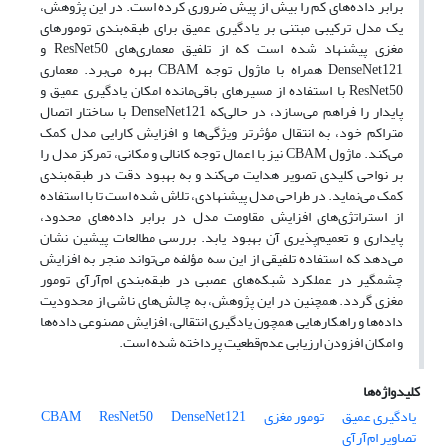
برابر داده‌های کم را بیش از پیش ضروری کرده است. در این پژوهش،
یک مدل ترکیبی مبتنی بر یادگیری عمیق برای طبقه‌بندی تومورهای
مغزی پیشنهاد شده است که از تلفیق معماری‌های ResNet50 و
DenseNet121 همراه با ماژول توجه CBAM بهره می‌برد. معماری
ResNet50 با استفاده از مسیرهای باقی‌مانده امکان یادگیری عمیق و
پایدار را فراهم می‌سازد، در حالی‌که DenseNet121 با ساختار اتصال
متراکم خود، به انتقال مؤثرتر ویژگی‌ها و افزایش کارایی مدل کمک
می‌کند. ماژول CBAM نیز با اعمال توجه کانالی و مکانی، تمرکز مدل را
بر نواحی کلیدی تصویر هدایت می‌کند و به بهبود دقت در طبقه‌بندی
کمک می‌نماید. در طراحی مدل پیشنهادی، تلاش شده است تا با استفاده
از استراتژی‌های افزایش مقاومت مدل در برابر داده‌های محدود،
پایداری و تعمیم‌پذیری آن بهبود یابد. بررسی مطالعات پیشین نشان
می‌دهد که استفاده تلفیقی از این سه مؤلفه می‌تواند منجر به افزایش
چشمگیر در عملکرد شبکه‌های عصبی در طبقه‌بندی ام‌آرآی تومور
مغزی گردد. همچنین در این پژوهش، به چالش‌های ناشی از محدودیت
داده‌ها و راهکارهایی همچون یادگیری انتقالی، افزایش مصنوعی داده‌ها
و امکان افزودن ارزیابی عدم‌قطعیت پرداخته شده است.
کلیدواژه‌ها
یادگیری عمیق
تومور مغزی
DenseNet121
ResNet50
CBAM
تصاویر ام‌آرآی