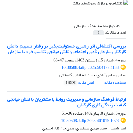
کلیدواژه‌ها =
فرهنگ سازمانی
تعداد مقالات:
5
بررسی اکتشافی اثر رهبری مسئولیت‌پذیر بر رفتار تسهیم دانش
کارکنان سازمان تأمین اجتماعی: نقش میانجی تناسب فرد با سازمان
دوره 4، شماره 15، زمستان 1403، صفحه
47-63
10.30508/kdip.2025.504177.1133
عباس عباس آبادی، حجت اله آتشی گلستانی
مشاهده مقاله
اصل مقاله
8.83 M
ارتباط فرهنگ سازمانی و مدیریت روابط با مشتریان با نقش میانجی
کیفیت زندگی کاری کارکنان
دوره 3، شماره 8، بهار 1402، صفحه
36-51
10.30508/kdip.2023.401015.1073
امیر شمس، سید مهدی غضنفری، هدی جان نثار احمدی