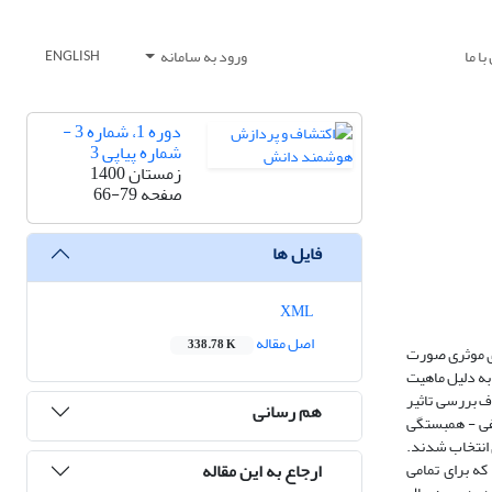
ا ما
ورود به سامانه
ENGLISH
دوره 1، شماره 3 -
شماره پیاپی 3
زمستان 1400
صفحه
66-79
فایل ها
XML
اصل مقاله
338.78 K
ای موثری صورت
 به دلیل ماهیت
دف بررسی تاثیر
هم رسانی
فی‌ - همبستگی
نه‌گیری تصادفی ساده ۱۴۸ نفر به عنوان نمونه آماری انتخاب شدند.
ارجاع به این مقاله
که برای تمامی