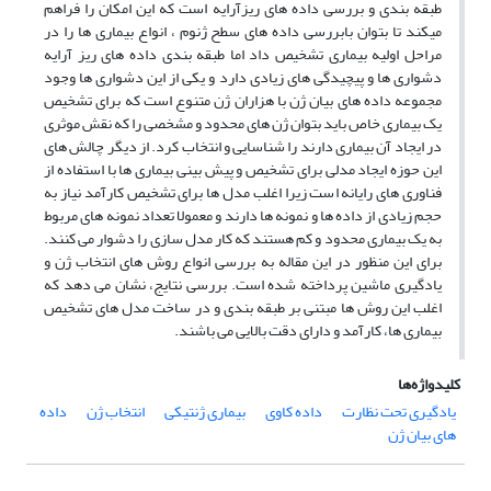
طبقه بندی و بررسی داده های ریزآرایه است که این امکان را فراهم
میکند تا بتوان بابررسی داده های سطح ژنوم ، انواع بیماری ها را در
مراحل اولیه بیماری تشخیص داد اما طبقه بندی داده های ریز آرایه
دشواری ها و پیچیدگی های زیادی دارد و یکی از این دشواری ها وجود
مجموعه داده های بیان ژن با هزاران ژن متنوع است که برای تشخیص
یک بیماری خاص باید بتوان ژن های محدود و مشخصی را که نقش موثری
در ایجاد آن بیماری دارند را شناسایی و انتخاب کرد. از دیگر چالش های
این حوزه ایجاد مدلی برای تشخیص و پیش بینی بیماری ها با استفاده از
فناوری های رایانه است زیرا اغلب مدل ها برای تشخیص کارآمد نیاز به
حجم زیادی از داده ها و نمونه ها دارند و معمولا تعداد نمونه های مربوط
به یک بیماری محدود و کم هستند که کار مدل سازی را دشوار می کنند.
برای این منظور در این مقاله به بررسی انواع روش های انتخاب ژن و
یادگیری ماشین پرداخته شده است. بررسی نتایج، نشان می دهد که
اغلب این روش ها مبتنی بر طبقه بندی و در ساخت مدل های تشخیص
بیماری ها، کارآمد و دارای دقت بالایی می باشند.
کلیدواژه‌ها
یادگیری تحت نظارت
داده کاوی
بیماری ژنتیکی
انتخاب ژن
داده
های بیان ژن