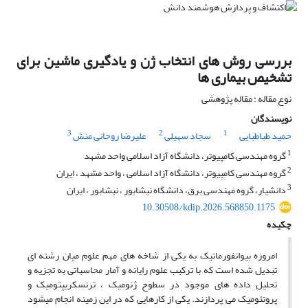
بررسی روش های انتخاب ژن و یادگیری ماشین برای
تشخیص بیماری ها
نوع مقاله : مقاله پژوهشی
نویسندگان
3
2
1
حمید طباطبایی
سجاد سهیلی
علیرضا روحانی منش
1
گروه مهندسی کامپیوتر، دانشگاه آزاد اسلامی واحد مشهد
2
گروه مهندسی کامپیوتر، دانشگاه آزاد اسلامی ، واحد مشهد ، ایران
3
دانشیار، گروه مهندسی برق، دانشگاه نیشابور ، نیشابور ، ایران
10.30508/kdip.2026.568850.1175
چکیده
امروزه بیوانفورماتیک به یکی از شاخه های مهم علوم میان رشته ای
تبدیل شده است که با ترکیب علوم رایانه و آمار محاسباتی به تجزیه و
تحلیل داده های موجود در سطوح ژنومیک ، ترنسکریپتومیک و
پروتئومیک می پردازند. یکی از کارهایی که در این زمینه انجام میشود