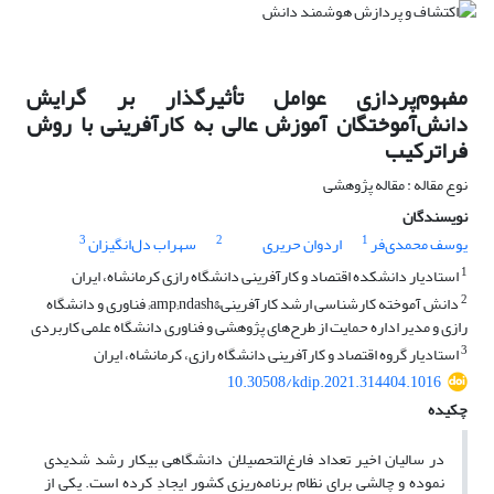
مفهوم‌پردازی عوامل تأثیرگذار بر گرایش
دانش‌آموختگان آموزش عالی به کارآفرینی با روش
فراترکیب
نوع مقاله : مقاله پژوهشی
نویسندگان
3
2
1
یوسف محمدی‌فر
اردوان حریری
سهراب دل‌انگیزان
1
استادیار دانشکده اقتصاد و کارآفرینی دانشگاه رازی کرمانشاه، ایران
2
دانش آموخته کارشناسی ارشد کارآفرینی&amp;ndash; فناوری و دانشگاه
رازی و مدیر اداره حمایت از طرح‌های پژوهشی و فناوری دانشگاه علمی کاربردی
3
استادیار گروه اقتصاد و کارآفرینی دانشگاه رازی، کرمانشاه، ایران
10.30508/kdip.2021.314404.1016
چکیده
در سالیان اخیر تعداد فارغ‌التحصیلان دانشگاهی بیکار رشد شدیدی
نموده و چالشی برای نظام برنامه‌ریزی کشور ایجادِ کرده است. یکی از