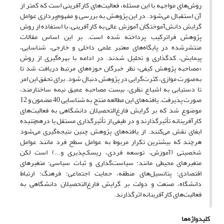
روش‌های مواجهه با این مسئله، فعالیت‌های کارآفرینی است که کمتر از
آن استقبال می‌شود. در این پژوهش به بررسی و مفهوم‌پردازی عوامل
گرایش دانش‌آموختگان آموزش عالی به کارآفرینی، با استفاده از روش
پژوهش فراترکیب پرداخته شده است. بر این اساس مقالات
منتشرشده در پایگاه‌های معتبر علمی داخلی و خارجی، شناسایی،
پیمایش، کدگذاری و تحلیل شدند. در ادامه با بهره‌گیری از روش
«مصاحبه پژوهش کیفی» نظر خبرگان حوزه‌های مرتبط دریافت شد تا
به‌صورت موازی، کثرت‌گرایی در پژوهش دنبال شود. برای تحقق این امر
تا دستیابی به اشباع نظری، بیست مصاحبه عمیق نیمه ساختارمند،
صورت پذیرفت. یافته‌های این مطالعه منتج به شناسایی 40 مضمون و 12
موضوع شد که بر گرایش فارغ‌التحصیلان دانشگاهی به فعالیت‌های
کارآفرینانه تأثیرگذارند و در طیفی از تأثیرگذاری مستقل یا درهم‌تنیده
ایفای نقش می‌کنند. از یافته‌های پژوهش چنین نتیجه‌گیری می‌شود
هرچند که بیشترین تکرار مربوط به عوامل سطح فرد مانند عوامل
شخصیتی (آموزش، توسعه فردی، ریسک‌پذیری و...) است لکن
متغیرهای محیطی مانند: سیاست‌گذاری و ثبات سیاسی؛ متغیرهای
اقتصادی؛ پتانسیل‌های منطقه، حمایت اجتماعی؛ فرهنگ؛ ارتباط
دانشگاه، صنعت و دولت بر گرایش فارغ‌التحصیلان دانشگاهی به
فعالیت‌های کارآفرینانه اثرگذارند.
کلیدواژه‌ها