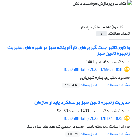
کلیدواژه‌ها =
عملکرد پایدار
تعداد مقالات:
2
واکاوی تاثیر جهت گیری های کارآفرینانه سبز بر شیوه های مدیریت
زنجیره تامین سبز
دوره 2، شماره 6، پاییز 1401
10.30508/kdip.2023.379963.1058
مسعود بختیاری، بهاره شهریاری
مشاهده مقاله
اصل مقاله
276.54 K
مدیریت زنجیره تامین سبز بر عملکرد پایدار سازمان
دوره 1، شماره 3، زمستان 1400، صفحه
80-98
10.30508/kdip.2022.328124.1025
فرزاد آسایش، پرستو بافقی، محمود احمدی شریف، علیرضا روستا
مشاهده مقاله
اصل مقاله
1.01 M