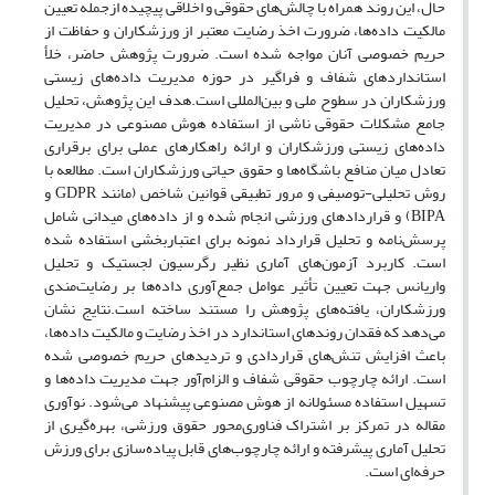
حال، این روند همراه با چالش‌های حقوقی و اخلاقی پیچیده ازجمله تعیین
مالکیت داده‌ها، ضرورت اخذ رضایت معتبر از ورزشکاران و حفاظت از
حریم خصوصی آنان مواجه شده است. ضرورت پژوهش حاضر، خلأ
استانداردهای شفاف و فراگیر در حوزه مدیریت داده‌های زیستی
ورزشکاران در سطوح ملی و بین‌المللی است.هدف این پژوهش، تحلیل
جامع مشکلات حقوقی ناشی از استفاده هوش مصنوعی در مدیریت
داده‌های زیستی ورزشکاران و ارائه راهکارهای عملی برای برقراری
تعادل میان منافع باشگاه‌ها و حقوق حیاتی ورزشکاران است. مطالعه با
روش تحلیلی-توصیفی و مرور تطبیقی قوانین شاخص (مانند GDPR و
BIPA) و قراردادهای ورزشی انجام شده و از داده‌های میدانی شامل
پرسش‌نامه و تحلیل قرارداد نمونه برای اعتباربخشی استفاده شده
است. کاربرد آزمون‌های آماری نظیر رگرسیون لجستیک و تحلیل
واریانس جهت تعیین تأثیر عوامل جمع‌آوری داده‌ها بر رضایت‌مندی
ورزشکاران، یافته‌های پژوهش را مستند ساخته است.نتایج نشان
می‌دهد که فقدان روندهای استاندارد در اخذ رضایت و مالکیت داده‌ها،
باعث افزایش تنش‌های قراردادی و تردیدهای حریم خصوصی شده
است. ارائه چارچوب حقوقی شفاف و الزام‌آور جهت مدیریت داده‌ها و
تسهیل استفاده مسئولانه از هوش مصنوعی پیشنهاد می‌شود. نوآوری
مقاله در تمرکز بر اشتراک فناوری‌محور حقوق ورزشی، بهره‌گیری از
تحلیل آماری پیشرفته و ارائه چارچوب‌های قابل پیاده‌سازی برای ورزش
حرفه‌ای است.