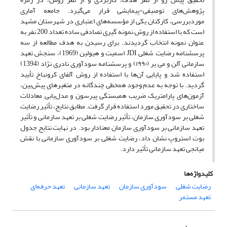
پژوهش‌های توصیفی-پیمایشی قرار می‌گیرد. جامعه آماری
موردبررسی، کارکنان یکی از مؤسسه‌های اعتباری در شهرستان مشهد
است که با استفاده از روش نمونه گیری تصادفی ساده تعداد 200 نفر به
عنوان نمونه انتخاب گردیدند. برای رسیدن به هدف مطالعه از سه
پرسشنامه رضایت شغلی JDI اسمیت و هیولین (1969)، سنجش تعهد
سازمانی آلن و می یر (۱۹۹۰) و پرسشنامه سودآوری نادری نژاد (1394)
استفاده شد و پایایی آن‌ها با استفاده از روش آلفای کرونباخ تأیید
گردید. با توجه به عدم وجود همخطی چندگانه در متغیرهای پیش‌بین،
آزمون‌های پارامتریک ضریب همبستگی پیرسون و مدل‌یابی معادلات
ساختاری در تحقیق مورد استفاده قرار گرفت. مطابق نتایج، تأثیر رضایت
شغلی بر سودآوری سازمان، تأثیر رضایت شغلی بر تعهد سازمانی و تأثیر
تعهد سازمانی بر سودآوری سازمان معنادار بود. در نهایت نتایج جدول
بوت استروپ نشان داد، رضایت شغلی بر سودآوری سازمانی با نقش
میانجی تعهد سازمانی تأثیر دارد.
کلیدواژه‌ها
رضایت شغلی
سودآوری سازمان
تعهد سازمانی
تعهد حرفه‌ای
تعهد مستمر