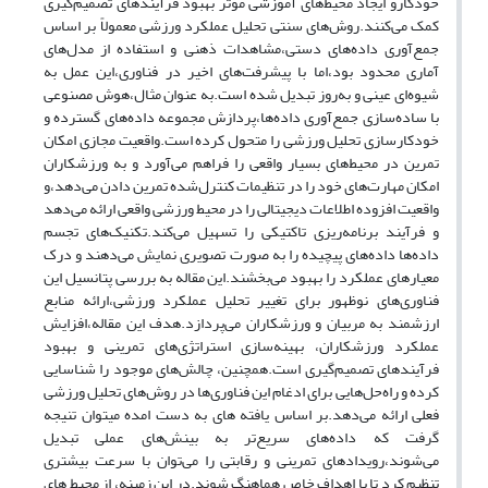
خودکارو ایجاد محیط‌های آموزشی موثر بهبود فرآیندهای تصمیم‌گیری
کمک می‌کنند.روش‌های سنتی تحلیل عملکرد ورزشی معمولاً بر اساس
جمع‌آوری داده‌های دستی،مشاهدات ذهنی و استفاده از مدل‌های
آماری محدود بود،اما با پیشرفت‌های اخیر در فناوری،این عمل به
شیوه‌ای عینی و به‌روز تبدیل شده است.به عنوان مثال،هوش مصنوعی
با ساده‌سازی جمع‌آوری داده‌ها،پردازش مجموعه داده‌های گسترده و
خودکارسازی تحلیل ورزشی را متحول کرده است.واقعیت مجازی امکان
تمرین در محیط‌های بسیار واقعی را فراهم می‌آورد و به ورزشکاران
امکان مهارت‌های خود را در تنظیمات کنترل‌شده تمرین دادن می‌دهد،و
واقعیت افزوده اطلاعات دیجیتالی را در محیط ورزشی واقعی ارائه می‌دهد
و فرآیند برنامه‌ریزی تاکتیکی را تسهیل می‌کند.تکنیک‌های تجسم
داده‌ها داده‌های پیچیده را به صورت تصویری نمایش می‌دهند و درک
معیارهای عملکرد را بهبود می‌بخشند.این مقاله به بررسی پتانسیل این
فناوری‌های نوظهور برای تغییر تحلیل عملکرد ورزشی،ارائه منابع
ارزشمند به مربیان و ورزشکاران می‌پردازد.هدف این مقاله،افزایش
عملکرد ورزشکاران، بهینه‌سازی استراتژی‌های تمرینی و بهبود
فرآیندهای تصمیم‌گیری است.همچنین، چالش‌های موجود را شناسایی
کرده و راه‌حل‌هایی برای ادغام این فناوری‌ها در روش‌های تحلیل ورزشی
فعلی ارائه می‌دهد.بر اساس یافته های به دست امده میتوان تنیجه
گرفت که داده‌های سریع‌تر به بینش‌های عملی تبدیل
می‌شوند،رویدادهای تمرینی و رقابتی را می‌توان با سرعت بیشتری
تنظیم کرد تا با اهداف خاص هماهنگ شوند.در این زمینه، از محیط های