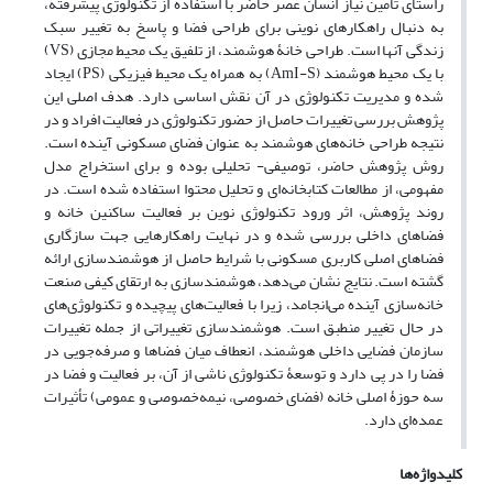
راستای تأمین نیاز انسان عصر حاضر با استفاده از تکنولوژی پیشرفته،
به دنبال راهکارهای نوینی برای طراحی فضا و پاسخ به تغییر سبک
زندگی آنها است. طراحی خانۀ هوشمند، از تلفیق یک محیط مجازی (VS)
با یک محیط هوشمند (AmI-S) به همراه یک محیط فیزیکی (PS) ایجاد
شده و مدیریت تکنولوژی در آن نقش اساسی دارد. هدف اصلی این
پژوهش بررسی تغییرات حاصل از حضور تکنولوژی در فعالیت افراد و در
نتیجه طراحی خانه‌های هوشمند به عنوان فضای مسکونی آینده است.
روش پژوهش حاضر، توصیفی- تحلیلی بوده و برای استخراج مدل
مفهومی، از مطالعات کتابخانه‌ای و تحلیل محتوا استفاده شده است. در
روند پژوهش، اثر ورود تکنولوژی نوین بر فعالیت ساکنین خانه و
فضاهای داخلی بررسی شده و در نهایت راهکارهایی جهت سازگاری
فضاهای اصلی کاربری مسکونی با شرایط حاصل از هوشمندسازی ارائه
گشته است. نتایج نشان ‌می‌دهد، هوشمندسازی به ارتقای کیفی صنعت
خانه‌سازی آینده می‌انجامد، زیرا با فعالیت‌های پیچیده و تکنولوژی‌های
در حال‌ تغییر منطبق است. هوشمندسازی تغییراتی از جمله تغییرات
سازمان فضایی داخلی هوشمند، انعطاف میان فضاها و صرفه‌جویی در
فضا را در پی دارد و توسعۀ تکنولوژی ناشی از آن، بر فعالیت و فضا در
سه حوزۀ اصلی خانه (فضای خصوصی، نیمه‌خصوصی و عمومی) تأثیرات
عمده‌ای دارد.
کلیدواژه‌ها