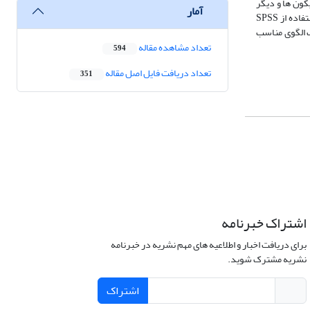
ای اصلی، آیکون ها و دیگر
آمار
موارد بررسی شده اند. همچنین پرسشنامه ای جهت آگاهی از میزان اهمیت هر کدام از این موارد از نظر مخاطبان طراحی شد و بین 169 نفر پخش شده و نتایج نیز با استفاده از SPSS
ک الگوی مناسب
تعداد مشاهده مقاله
594
تعداد دریافت فایل اصل مقاله
351
اشتراک خبرنامه
برای دریافت اخبار و اطلاعیه های مهم نشریه در خبرنامه
نشریه مشترک شوید.
اشتراک