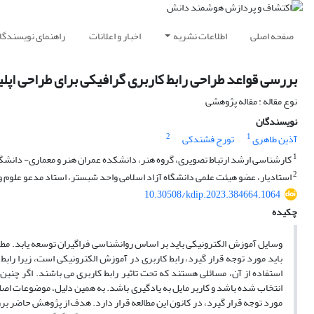
صفحه اصلی
اطلاعات نشریه
اخبار و اعلانات
راهنمای نویسندگا
بررسی قواعد طراحی رابط کاربری گرافیکی برای طراحی اپل
نوع مقاله : مقاله پژوهشی
نویسندگان
2
1
آذین طاهری
تورج فشندکی
1
کارشناسی ارشد ارتباط تصویری، گروه هنر، دانشکده عمران هنر و معماری- دانشگاه 
2
استادیار، عضو هیئت علمی دانشگاه آزاد اسلامی واحد شبستر، استاد مدعو علوم و ت
10.30508/kdip.2023.384664.1064
چکیده
وسایل آموزش الکترونیکی باید بر اساس روانشناسی فراگیران توسعه یابد. مطال
استفاده از آن، مسائلی هستند که تحت تاثیر رابط کاربری می باشند. اگر 
انتخاب شده باشد و کاربر مایل به یادگیری باشد. به همین دلیل، موضوعات اصل
مورد توجه قرار گیرد، در کانون این مطالعه قرار دارد. هدف از پژوهش حاضر برر