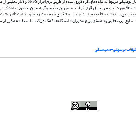
واگرا و پایایی آن از طریق آلفای کرونباخ مورد تأیید قرار گرفته است. همچنین آمار توصیفی مربوط
سازی معادلات ساختاری (حداقل مربعات جزئی) و با استفاده از نرم افزار SmartPLS مورد تجزیه و تحلیل قرار گرفت. مهم‌ترین جنبه نوآورانه این تحق
 سودمندی درک شده، تأییدیه، لذت بردن، سازگاری هدف، مشوق‌ها و رضایت تأثیر مثبت و
. نتایج این تحقیق به مسئولین و مدیران دانشگاه‌ها کمک می‌کند تا استفاده مکرر ا
قیقات توصیفی-همبستگی