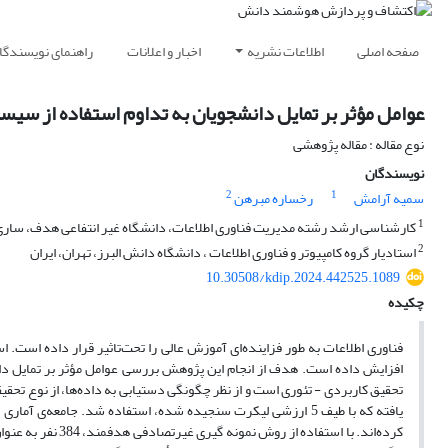
صفحه اصلی
اطلاعات نشریه
اخبار و اعلانات
راهنمای نویسندگا
عوامل مؤثر بر تمایل دانشجویان به تداوم استفاده از سیس
نوع مقاله : مقاله پژوهشی
نویسندگان
2
1
سمیه آرامش
رخساره مبرهن
1
کارشناسی ارشد رشته مدیریت فناوری اطلاعات، دانشگاه غیر انتفاعی هدف، ساری،
2
استادیار گروه کامپیوتر و فناوری اطلاعات ، دانشگاه دانش البرز، تهران، ایران
10.30508/kdip.2024.442525.1089
چکیده
فناوری اطلاعات به طور فزاینده‌ای آموزش عالی را تحت‌تاثیر قرار داده است. ا
افزایش داده است. هدف از انجام این پژوهش بررسی عوامل مؤثر بر تمایل د
تحقیق کاربردی - تئوری است و از نظر چگونگی دستیابی به داده‌ها، از نوع تحق
یافته که با طیف 5 ارزشی لیکرت سنجیده شده، استفاده شد. جامع
کرده‌اند. با استف