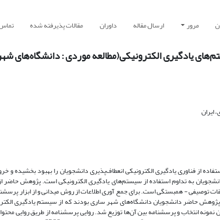
ن
مرور
ارسال مقاله
داوران
مقالات پذیرفته شده
تماس ب
تم‌های یادگیری الکترونیکی(مطالعه موردی : دانشگاه‌های شه
 ایران
ستفاده از فناوری یادگیری الکترونیکی انعطاف‌پذیری دانشجویان را بهبود بخشیده و خرو
انشجویان به تداوم استفاده از سیستم‌های یادگیری الکترونیکی است. پژوهش حاضر ا
یقات توصیفی - همبستگی است. برای جمع آوری اطلاعات از روش میدانی و از ابزار پرسشن
ه‌ی آماری پژوهش حاضر دانشجویان دانشگاه‌های شهر ساری بودند که از سیستم یادگیری الکت
اده از روش نمونه گیری غیرتصادفی هدفمند، 384 نفر به عنوان نمونه انتخاب و پرسشنامه بین آن‌ها توزیع شد. روایی پرسشنامه از طریق روای