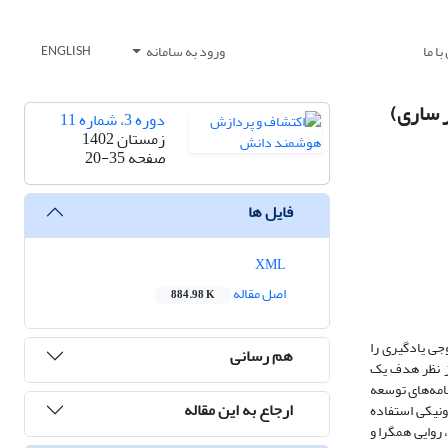
ا ما
ورود به سامانه
ENGLISH
ر ساری)
دوره 3، شماره 11
زمستان 1402
صفحه
20-35
فایل ها
XML
اصل مقاله
884.98 K
جی یادگیری را
هم رسانی
ز نظر هدف یک
امه‌های توسعه
ارجاع به این مقاله
رونیکی استفاده
ی محتوا، روایی همگرا و