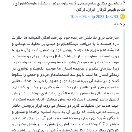
5
دانشجوی دکتری منابع طبیعی، گروه علوم مرتع، دانشگاه علوم کشاورزی و
منابع طبیعی گرگان، ایران، گرگان
10.30508/kdip.2021.138780
چکیده
سازمانها برای بقا نقش سازنده خود نیازمند افکار، اندیشه ها، نظرات
تازه هستند تا با دریافت دیدگاههای نو مبتنی بر تحقیقات میدانی و
اندیشه ها و تئوری ها بتوانند پویایی خود را تضمین کنند وگرنه رو به
زوال هستند. مقاومت سازمان ها در قبال تحولات جهانی و منطقه ای
موجب حذف آنها شده و حتی قادر به حفظ وضع موجود نیز نخواهد بود.
زیرا نیازهای متنوع و پیچیده انسان ها موجب خلاقیت و نوآوری در
زندگی انسان ها است تا بتوانند استعدادهای فردی و جمعی را شکوفا
کنند و در سایه آن بهره مندی مادی و معنوی را دریابد؛ هدف تحقیق
حاضر بررسی تاثیر نظام جبران خدمات شهرداری در جذب و نگه داری
سرمایه انسانی متخصص و ارائه الگوی پیشنهادی بوده است. روش
تحقیق حاضر توصیفی است که به روش پیمایش انجام شده است و از
حیث هدف جزء تحقیقات کاربردی بشمار می رود؛ ابزار پژوهش حاضر
پرسشنامه می باشد که روایی آن به تائید اساتید راهنما و مشاور و
خبرگان شهرداری تهران رسیده است و پایایی آن نیز برای هر متغیر
بیشتر از 0.7 بوده است. جامعه آماری پژوهش حاضر شامل مدیران و
کارکنان دفاتر خدمات الکترونیک منطقه 2 شهرداری تهران می باشند که