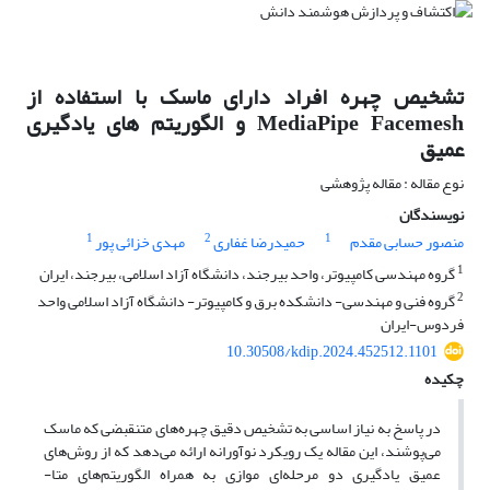
تشخیص چهره افراد دارای ماسک با استفاده از
MediaPipe Facemesh و الگوریتم های یادگیری
عمیق
نوع مقاله : مقاله پژوهشی
نویسندگان
1
2
1
منصور حسابی مقدم
حمیدرضا غفاری
مهدی خزائی پور
1
گروه مهندسی کامپیوتر، واحد بیرجند، دانشگاه آزاد اسلامی، بیرجند، ایران
2
گروه فنی و مهندسی- دانشکده برق و کامپیوتر- دانشگاه آزاد اسلامی واحد
فردوس-ایران
10.30508/kdip.2024.452512.1101
چکیده
در پاسخ به نیاز اساسی به تشخیص دقیق چهره‌های متنقبضی که ماسک
می‌پوشند، این مقاله یک رویکرد نوآورانه ارائه می‌دهد که از روش‌های
عمیق یادگیری دو مرحله‌ای موازی به همراه الگوریتم‌های متا-