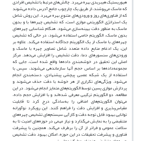
هیوریستیک هیبریدی بهره می‌برد. چالش‌های مرتبط با تشخیص افرادی
که ماسک می‌پوشند، از طریق یک چارچوب جامع آدرس داده می‌شوند
که از فناوری‌های روز و ورودی‌های متنوع بهره می‌برد. این روش شامل
یک استراتژی الگوریتمی موازی است، که تشخیص چهره‌ها با و بدون
ماسک به منظور دقت بهینه‌سازی می‌شود. هنگام شناسایی چهره‌های
بدون ماسک، الگوریتم خاصی استفاده می‌شود، در حالی که تشخیص
چهره‌های با ماسک از یک الگوریتم جداگانه استفاده می‌کند. علاوه بر
این، یک ادغام منابع داده متعدد شامل تصاویر چهره با ماسک و
ورودی‌های سنسورهای دما، دقت تشخیص را افزایش می‌دهد. مرکز
اصلی این تحقیق در خوشه‌بندی داده‌ها واقع شده است، جایی که
مجموعه‌داده‌ها بر اساس حجم آنها سازماندهی می‌شوند، سپس با
استفاده از یک شبکه عصبی پیچشی پیشنهادی، دسته‌بندی انجام
می‌شود. ویژگی‌های تکراری از هر خوشه با دقت حذف می‌شوند و
پردازش موازی پسین توسط الگوریتم‌های متمایز انجام می‌شود. در این
مطالعه، دو الگوریتم ترکیبی معرفی شده‌اند و با افزایش حجم داده،
می‌توان الگوریتم‌های اضافی را به‌سادگی درج کرد تا قابلیت
مقیاس‌پذیری و افزایش دقت را فراهم کنند. این رویکرد نوآورانه
توانایی بهبود قابل توجه دقت و کارآیی سیستم‌های تشخیص چهره‌های
متنقبضی را به نمایش می‌گذارد و نیاز مهمی در حوزه‌های امنیت تا به
سلامت عمومی و فراتر از آن را برطرف می‌کند. همچنین با پیشرفت
فناوری و پیشرفت تحقیقات در این حوزه، امکان بهبود دقت تشخیص
چهره‌های متنقبضی هنوز امیدوارکننده است.