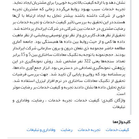
ﻧﺸﺎن دﻫﺪ و ﺑﺎ اراﺋﻪ ﮐﯿﻔﯿﺖ ﺑﺎﻻ ﺗﺠﺮﺑﻪ ﺧﻮﺑﯽ را ﺑﺮای ﻣﺸﺘﺮﯾﺎن اﯾﺠﺎد ﻧﻤﺎﯾﺪ.
ﺗﺠﺮﺑﻪ ﺧﺪﻣﺎت ﺳﺒﺐ ﺑﻬﺒﻮد رواﺑﻂ ﻣﯽﮔﺮدد زﻣﺎﻧﯽ ﮐﻪ ﻣﺸﺘﺮﯾﺎن ﺗﺠﺮﺑﻪ
ﺧﻮﺑﯽ از ﺷﺮﮐﺖ داﺷﺘﻪ ﺑﺎﺷﻨﺪ ﺑﯿﺸﺘﺮ ﺗﻤﺎﯾﻞ ﺑﻪ اﯾﺠﺎد ارﺗﺒﺎط ﺑﺎ آنﻫﺎ
ﻫﺴﺘﻨﺪدر اﯾﻦ ﺗﺤﻘﯿﻖ ﺑﻪ ﺑﺮرﺳﯽ ﺗﺎﺛﯿﺮ ﮐﯿﻔﯿﺖ ﺧﺪﻣﺎت و ﺗﺠﺮﺑﻪ ﺧﺪﻣﺎت ﺑﺮ
رﺿﺎﯾﺖ ﻣﺸﺘﺮی در ﺧﺪﻣﺎت ﺑﯿﻦ ﺷﺮﮐﺘﯽ در ﺷﺮﮐﺖ اﯾﺮاﻧﺪار ﭘﺮداﺧﺘﻪ ﺷﺪ.
ﺗﺤﻘﯿﻖ از ﻧﻈﺮ ﻫﺪف ﮐﺎرﺑﺮدی و از ﻧﻈﺮ ﻧﻮع ﺗﻮﺻﯿﻔﯽ ﭘﯿﻤﺎﯾﺸﯽ، از ﻧﻈﺮ ﻣﺎﻫﯿﺖ
داده ﻫﺎ ﮐﻤﯽ و از ﺣﯿﺚ رواﺑﻂ ﺑﯿﻦ داده ﻫﺎ ﻫﻤﺒﺴﺘﮕﯽ ﺑﻮد. ﺟﺎﻣﻌﻪ آﻣﺎری
ﻣﻄﺎﻟﻌﻪ ﺣﺎﺿﺮ ﻣﺠﻤﻮﻋﻪ ذی ﻧﻔﻌﺎن درون و ﺑﺮون ﺳﺎزﻣﺎﻧﯽ ﺷﺮﮐﺖ اﯾﺮاﻧﺪار
ﺑﻮدﻧﺪ. ﺣﺠﻢ ﻧﻤﻮﻧﻪ ﺑﺎ ﺗﻮﺟﻪ ﺑﻪ ﺗﮑﻨﯿﮏ ﻣﻌﺎدﻻت ﺳﺎﺧﺘﺎری ﺑﯿﻦ 5 و 15 ﺑﺮاﺑﺮ
ﺗﻌﺪاد ﺳﻨﺠﻪﻫﺎ ﯾﻌﻨﯽ 322 ﻧﻔﺮ ﻣﺸﺨﺺ ﺷﺪ. روش ﻧﻤﻮﻧﻪﮔﯿﺮی در اﯾﻦ
ﭘﮋوﻫﺶ، ﻧﻤﻮﻧﻪﮔﯿﺮی ﺗﺼﺎدﻓﯽ در دﺳﺘﺮس ﺑﻮد. اﺑﺰار ﺟﻤﻊآوری دادهﻫﺎ،
ﭘﺮﺳﺸﻨﺎﻣﻪ ﺑﻮد ﮐﻪ رواﯾﯽ و ﭘﺎﯾﺎﯾﯽ آن ﺗﺎﯾﯿﺪ ﺷﺪ. ﺟﻬﺖ ﺑﺮرﺳﯽ ﻓﺮﺿﯿﺎت
ﺗﺤﻘﯿﻖ از ﺗﮑﻨﯿﮏ ﻣﻌﺎدﻻت ﺳﺎﺧﺘﺎری در ﻧﺮم اﻓﺰار ﻟﯿﺰرل اﺳﺘﻔﺎده ﺷﺪ.
ﻧﺘﺎﯾﺞ ﺗﺤﻠﯿﻞ داده ﻫﺎ ﻧﺸﺎن دادﻧﺪ ﺗﺠﺮﺑﻪ و ﮐﯿﻔﯿﺖ ﺧﺪﻣﺎت ﺑﺮ رﺿﺎﯾﺖ ﻣﻮﺛﺮ
اﺳﺖ.
واژﮔﺎن ﮐﻠﯿﺪی: ﮐﯿﻔﯿﺖ ﺧﺪﻣﺎت، ﺗﺠﺮﺑﻪ ﺧﺪﻣﺎت ، رﺿﺎﯾﺖ، وﻓﺎداری و
ﺗﺒﻠﯿﻐﺎت
کلیدواژه‌ها
ﮐﯿﻔﯿﺖ ﺧﺪﻣﺎت
ﺗﺠﺮﺑﻪ ﺧﺪﻣﺎت
رﺿﺎﯾﺖ
وﻓﺎداری و ﺗﺒﻠﯿﻐﺎت