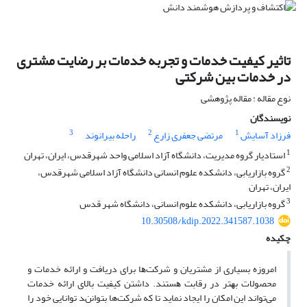
تاﺛﯿﺮ ﮐﯿﻔﯿﺖ ﺧﺪﻣﺎت و ﺗﺠﺮﺑﻪ ﺧﺪﻣﺎت ﺑﺮ رﺿﺎﯾﺖ ﻣﺸﺘﺮی
در ﺧﺪﻣﺎت ﺑﯿﻦ ﺷﺮﮐﺘﯽ
نوع مقاله : مقاله پژوهشی
نویسندگان
3
2
1
فرزاد آسایش
مرتضی جعفری زارع
راحله بیرانوند
1
استادیار گروه مدیریت، دانشگاه آزاد اسلامی واحد شهرقدس، ایران، تهران
2
گروه بازاریابی، دانشکده علوم انسانی دانشگاه آزاد اسلامی شهرقدس،
ایران، تهران
3
گروه بازاریابی، دانشکده علوم انسانی، دانشگاه شهر قدس
10.30508/kdip.2022.341587.1038
چکیده
اﻣﺮوزه ﺑﺴﯿﺎری از ﻣﺸﺘﺮﯾﺎن و ﺷﺮﮐﺖﻫﺎ ﺑﺮای درﯾﺎﻓﺖ و اراﺋﻪ ﺧﺪﻣﺎت و
ﻣﺤﺼﻮﻻت ﺑﻬﺘﺮ در رﻗﺎﺑﺖ ﻫﺴﺘﻨﺪ. داﺷﺘﻦ ﮐﯿﻔﯿﺖ ﺑﺎﻻی ارائه خدمات
ﻣﯽﺗﻮاﻧﺪ اﯾﻦ اﻣﮑﺎن را اﯾﺠﺎد ﻧﻤﺎﯾﺪ ﺗﺎ ﮐﻪ ﺷﺮﮐﺖها ﺑﺘﻮاﻧنﺪ ﺗﻮاﻧﺎﯾﯽ ﺧﻮد را