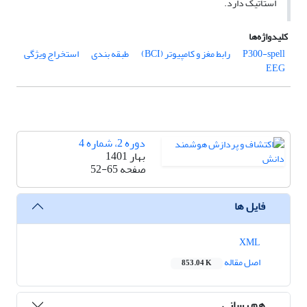
استاتیک دارد.
کلیدواژه‌ها
P300-spell
رابط مغز و کامپیوتر (BCI)
طبقه بندی
استخراج ویژگی
EEG
دوره 2، شماره 4
بهار 1401
صفحه
52-65
فایل ها
XML
اصل مقاله
853.04 K
هم رسانی