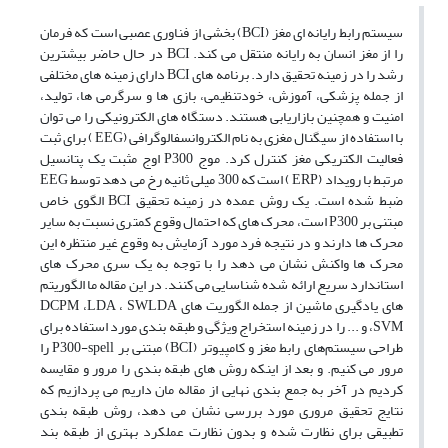
سیستم رابط رایانه ای مغز (BCI) بخشی از فناوری عصبی است که فرمان
را از مغز انسان به رایانه منتقل می کند. BCI در حال حاضر بیشترین
رشد را در زمینه تحقیق دارد. برنامه های BCI دارای زمینه های مختلفی
از جمله پزشکی، آموزش، خودتنظیمی، بازی ها و سرگرمی ها، تولید،
امنیت و همچنین بازاریابی هستند. دستگاه های الکترونیکی را می توان
با استفاده از سیگنال مغزی به نام الکتروانسفالوگرافی (EEG ) برای ثبت
فعالیت الکتریکی مغز کنترل کرد. موج P300 اوج مثبت یک پتانسیل
مرتبط با رویداد (ERP ) است که 300 میلی ثانیه رخ می دهد توسط EEG
ضبط شده است. یک روش عمده در زمینه تحقیق BCI الگوی خاص
مبتنی بر P300 است، محرک های که احتمال وقوع کمتری نسبت به سایر
محرک ها دارند و در نتیجه فرد مورد آزمایش به وقوع غیر منتظره این
محرک ها واکنش نشان می دهد را با توجه به یک سری محرک های
استاندارد سریع ارائه شده شناسایی می کنند. در این مقاله ما الگوریتم
های یادگیری ماشین از جمله الگوریت های DCPM ،LDA ، SWLDA
،SVM و ... را در زمینه استخراج ویژگی و طبقه بندی مورد استفاده برای
طراحی سیستم‌های رابط مغز و کامپیوتر (BCI) مبتنی بر P300-spell را
مرور می کنیم. و بعد از اینکه روش های طبقه بندی را مرور و مقایسه
کردیم در آخر به جمع بندی نهایی از مقاله مان داریم می پردازیم که
نتایج تحقیق مروری مورد بررسی نشان می دهد، روش طبقه بندی
تطبیقی برای نظارت شده و بدون نظارت عملکرد بهتری از طبقه بند