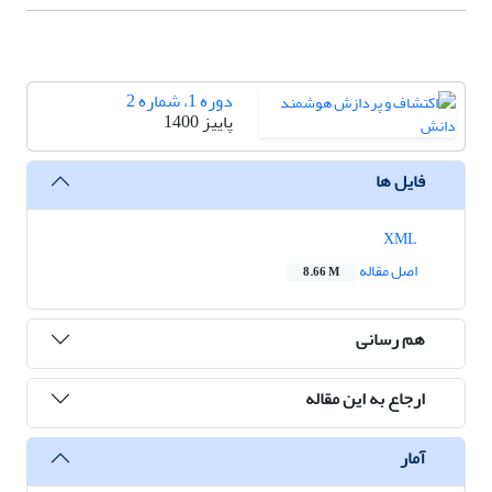
دوره 1، شماره 2
پاییز 1400
فایل ها
XML
اصل مقاله
8.66 M
هم رسانی
ارجاع به این مقاله
آمار