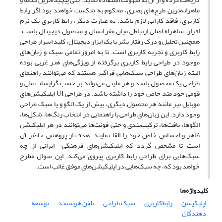
ماهرانه‌ترین طرح‌های بصری، محکوم به شکست خواهند بود اگر رابط
کاربری، فاقد کارایی لازم باشد. به عبارت دیگر، رابط کاربری یک نرم
افزار، شاهراه اصلی ارتباطی میان مغز انسان و محصول دیجیتال باست.
همچنین تحلیل و درک رفتار بشر با یک ابزار دیجیتال، کلید اسرار طراحی
رابط کاربری و تجربه کاربری است. تا به امروز تمامی سبک و زبان‌های
موجود در طراحی رابط کاربری برگرفته از ویژگی‌های هنر غربی بوده
البته زبان‌های طراحی سبک‌هایی فراگیر هستند که می‌توانند راهنمای
طراحی یک محصول باشد و هر ملیتی می‌تواند بر حسب گرایشات ملی و
قومی خود متد خاص خود را داشته باشد. در طراحی UI اپلیکیشن‌های
موبایل نیز مانند هر محصول دیگری، بیش از یک الگو و یا سبک طراحی
وجود دارد. این زبان‌های طراحی با راهنمایی در انتخاب رنگ‌ها، شکل‌ها،
الگوها، بافت‌ها، ترکیب‌بندی و حتی فونت‌ها می‌توانند در هر اپلیکیشن
ظاهر و احساس خاص خود را القا نمایند. هدف از پژوهش حاضر آن
است تا مشخص گردد که اپلیکیشن‌های فرهنگی- ایرانی از چه
سبک‌هایی برای طراحی رابط کاربری پیروی می‌کند. این سوال مطرح
خواهد بود که، چه سبک‌هایی در اپلیکیشن‌های موفق غالب است.
کلیدواژه‌ها
اپلیکیشن
رابط‌کاربری
سبک طراحی
تلفن هوشمند
توسعه
دهندگان