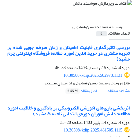
نویسنده =
محمدحسین همایونی
تعداد مقالات:
6
بررسی تاثیرگذاری قابلیت اطمینان و زمان صرفه جویی شده بر
تجربه مشتری در خرید انلاین (مورد مطالعه فروشگاه اینترنتی چرم
مشهد)
دوره 4، شماره 15، زمستان 1403، صفحه
33-46
10.30508/kdip.2025.502978.1131
فائزه روحانی، محمدحسین همایونی راد، مهدی محمدپور
مشاهده مقاله
اصل مقاله
6.55 M
اثربخشی بازی‌های آموزشی الکترونیکی بر یادگیری و خلاقیت (مورد
مطالعه: دانش آموزان دوره‌ی ابتدایی ناحیه ۵ مشهد)
دوره 4، شماره 14، پاییز 1403، صفحه
20-35
10.30508/kdip.2025.481505.1115