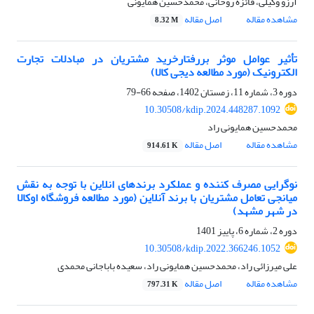
آرزو وکیلی، فائزه روحانی، محمدحسین همایونی
مشاهده مقاله
اصل مقاله
8.32 M
تأثیر عوامل موثر بررفتارخرید مشتریان در مبادلات تجارت
الکترونیک (مورد مطالعه دیجی کالا)
دوره 3، شماره 11، زمستان 1402، صفحه
66-79
10.30508/kdip.2024.448287.1092
محمدحسین همایونی راد
مشاهده مقاله
اصل مقاله
914.61 K
نوگرایی مصرف کننده و عملکرد برندهای انلاین با توجه به نقش
میانجی تعامل مشتریان با برند آنلاین (مورد مطالعه فروشگاه اوکالا
در شهر مشهد)
دوره 2، شماره 6، پاییز 1401
10.30508/kdip.2022.366246.1052
علی میرزائی راد، محمدحسین همایونی راد، سعیده باباجانی محمدی
مشاهده مقاله
اصل مقاله
797.31 K